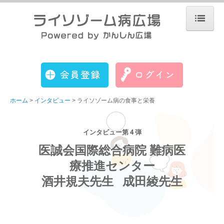
ホーム
運営について
会員登録
Q&A
ホーム
インタビュー
ライソゾーム病の食事と栄養
意見箱
ライソゾーム病
インタビュー第 4 弾
疾患情報
医誠会国際総合病院 難病医
療推進センター

そのほかの疾患
酒井規夫先生   成田綾先生
ファブリー病
疾患情報
ゴーシェ病