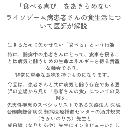
「食べる喜び」をあきらめない
疾患情報
ライソゾーム病患者さんの食生活につ
ポンぺ病
いて医師が解説
疾患情報
ムコ多糖症
生きるために欠かせない「食べる」という行為。
疾患情報
特に、闘病中の患者さんにとって、食事を摂るこ
とは病気と闘うための生命エネルギーを得る貴重
インタビュー
な機会であり、
非常に重要な意味を持つものになります。
今回は、患者さんと共に病気と闘う存在である医
師の立場から見た「患者さんの食」についての見
解を、
先天性疾患のスペシャリストである医療法人 医誠
会国際総合病院 難病医療推進センターの酒井規夫
（さかいのりお）先生と
成田綾（なりたあや）先生にインタビューいたし