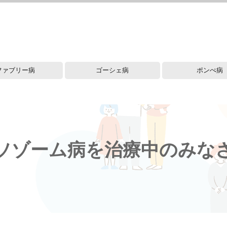
ファブリー病
ゴーシェ病
ポンぺ病
疾患情報
疾患情報
ソゾーム病を治療中のみな