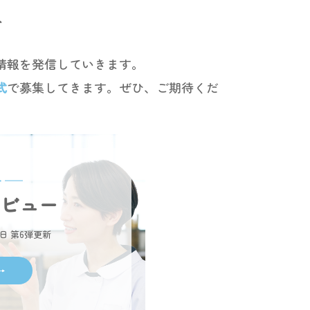
へ
情報を発信していきます。
式
で募集してきます。ぜひ、ご期待くだ
・━━
タビュー
20日 第6弾更新
→