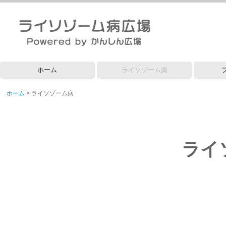
ホーム
ライソゾーム病
運営について
会員登録
Q&A
意見箱
疾患情報
そのほかの疾患
疾患情報
ホーム
ライソゾーム病
ライ