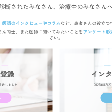
診断されたみなさん、治療中のみなさん
、
医師のインタビューやコラム
など、患者さんの役立つ
さん同士、また医師に聞いてみたいことを
アンケート形
さい。
・━━
━━
登録
イン
開始しました
2025年8月
→