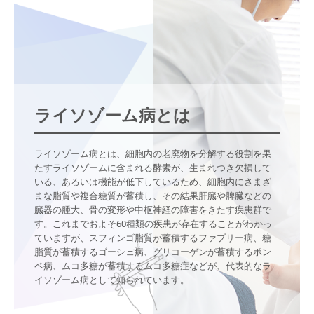
疾患情報
ポンぺ病
疾患情報
ムコ多糖症
ライソゾーム病とは
疾患情報
インタビュー
ライソゾーム病とは、細胞内の老廃物を分解する役割を果
たすライソゾームに含まれる酵素が、生まれつき欠損して
いる、あるいは機能が低下しているため、細胞内にさまざ
まな脂質や複合糖質が蓄積し、その結果肝臓や脾臓などの
臓器の腫大、骨の変形や中枢神経の障害をきたす疾患群で
す。これまでおよそ60種類の疾患が存在することがわかっ
ていますが、スフィンゴ脂質が蓄積するファブリー病、糖
脂質が蓄積するゴーシェ病、グリコーゲンが蓄積するポン
ペ病、ムコ多糖が蓄積するムコ多糖症などが、代表的なラ
イソゾーム病として知られています。