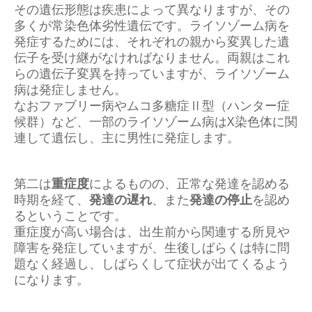
その遺伝形態は疾患によって異なりますが、その
多くが常染色体劣性遺伝です。ライソゾーム病を
発症するためには、それぞれの親から変異した遺
伝子を受け継がなければなりません。両親はこれ
らの遺伝子変異を持っていますが、ライソゾーム
病は発症しません。
なおファブリー病やムコ多糖症Ⅱ型（ハンター症
候群）など、一部のライソゾーム病はX染色体に関
連して遺伝し、主に男性に発症します。
第二は
重症度
によるものの、正常な発達を認める
時期を経て、
発達の遅れ
、また
発達の停止
を認め
るということです。
重症度が高い場合は、出生前から関連する所見や
障害を発症していますが、生後しばらくは特に問
題なく経過し、しばらくして症状が出てくるよう
になります。