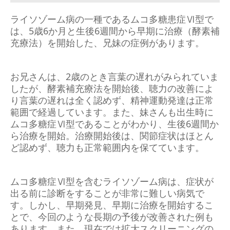
ライソゾーム病の一種であるムコ多糖患症Ⅵ型で
は、5歳6か月と生後6週間から早期に治療（酵素補
充療法）を開始した、兄妹の症例があります。
お兄さんは、2歳のとき言葉の遅れがみられていま
したが、酵素補充療法を開始後、聴力の改善によ
り言葉の遅れは全く認めず、精神運動発達は正常
範囲で経過しています。また、妹さんも出生時に
ムコ多糖症Ⅵ型であることがわかり、生後6週間か
ら治療を開始。治療開始後は、関節症状はほとん
ど認めず、聴力も正常範囲内を保てています。
ムコ多糖症Ⅵ型を含むライソゾーム病は、症状が
出る前に診断をすることが非常に難しい病気で
す。しかし、早期発見、早期に治療を開始するこ
とで、今回のような長期の予後が改善された例も
あります。また、現在では拡大スクリーニングの