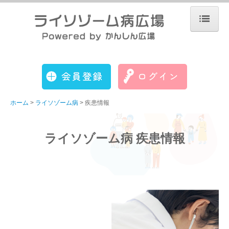
ホーム
運営について
会員登録
Q&A
ホーム
ライソゾーム病
疾患情報
意見箱
ライソゾーム病
ライソゾーム病 疾患情報
疾患情報
そのほかの疾患
ファブリー病
疾患情報
ゴーシェ病