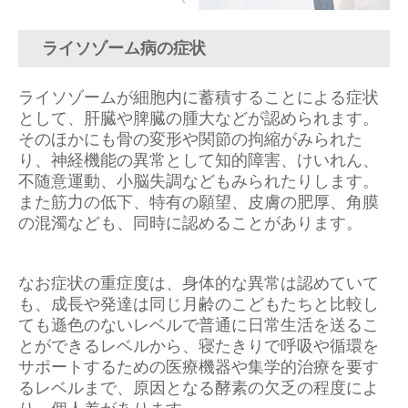
ライソゾーム病の症状
ライソゾームが細胞内に蓄積することによる症状
として、肝臓や脾臓の腫大などが認められます。
そのほかにも骨の変形や関節の拘縮がみられた
り、神経機能の異常として知的障害、けいれん、
不随意運動、小脳失調などもみられたりします。
また筋力の低下、特有の願望、皮膚の肥厚、角膜
の混濁なども、同時に認めることがあります。
なお症状の重症度は、身体的な異常は認めていて
も、成長や発達は同じ月齢のこどもたちと比較し
ても遜色のないレベルで普通に日常生活を送るこ
とができるレベルから、寝たきりで呼吸や循環を
サポートするための医療機器や集学的治療を要す
るレベルまで、原因となる酵素の欠乏の程度によ
り、個人差があります。