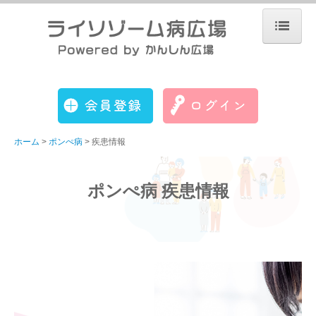
ホーム
運営について
会員登録
Q&A
ホーム
ポンぺ病
疾患情報
意見箱
ライソゾーム病
ポンぺ病 疾患情報
疾患情報
そのほかの疾患
ファブリー病
疾患情報
ゴーシェ病