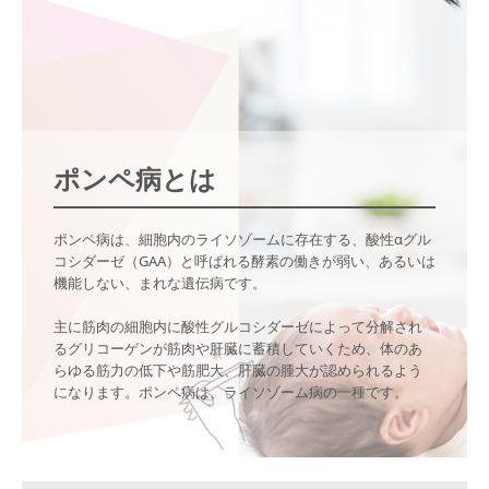
疾患情報
ポンぺ病
疾患情報
ムコ多糖症
ポンペ病とは
疾患情報
インタビュー
ポンペ病は、細胞内のライソゾームに存在する、酸性αグル
コシダーゼ（GAA）と呼ばれる酵素の働きが弱い、あるいは
機能しない、まれな遺伝病です。

主に筋肉の細胞内に酸性グルコシダーゼによって分解され
るグリコーゲンが筋肉や肝臓に蓄積していくため、体のあ
らゆる筋力の低下や筋肥大、肝臓の腫大が認められるよう
になります。ポンペ病は、ライソゾーム病の一種です。