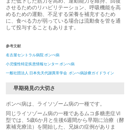
また低下した筋力を高め、運動能力を維持、回復
させるためのリハビリテーション、呼吸機能を高
めるための運動、不足する栄養を補充するため
に、食べる力が弱っている場合は流動食を管を通
して投与することもあります。
参考文献
名古屋セントラル病院 ポンぺ病
小児慢性特定疾患情報センター ポンぺ病
一般社団法人 日本先天代謝異常学会 ポンぺ病診療ガイドライン
早期発見の大切さ
ポンぺ病は、ライソゾーム病の一種です。
同じライソゾーム病の一種であるムコ多糖患症Ⅵ
型では、5歳6か月と生後6週間から早期に治療（酵
素補充療法）を開始した、兄妹の症例がありま